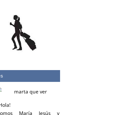
es
Hola!
Somos María Jesús y