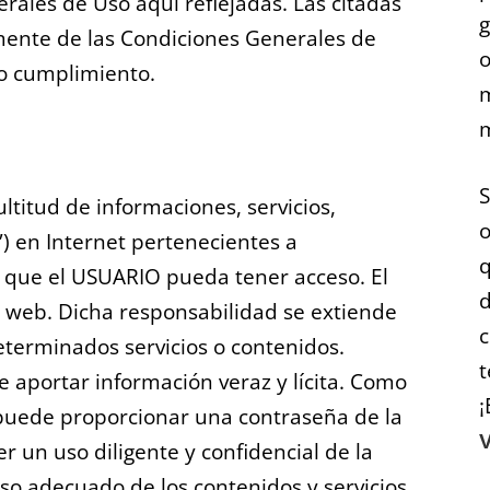
rales de Uso aquí reflejadas. Las citadas
mente de las Condiciones Generales de
o
do cumplimiento.
m
titud de informaciones, servicios,
) en Internet pertenecientes a
s que el USUARIO pueda tener acceso. El
d
 web. Dicha responsabilidad se extiende
c
eterminados servicios o contenidos.
t
 aportar información veraz y lícita. Como
¡
 puede proporcionar una contraseña de la
V
un uso diligente y confidencial de la
o adecuado de los contenidos y servicios