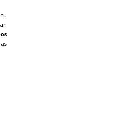
 tu
pan
os
ras