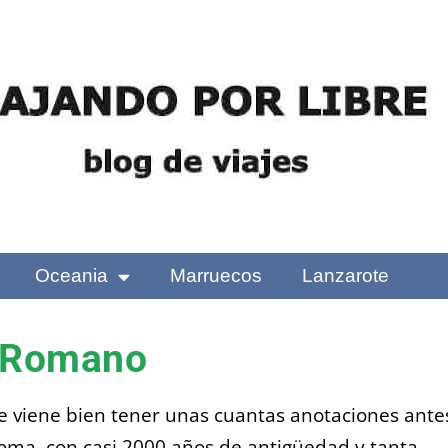
Oceania
Marruecos
Lanzarote
o Romano
ue viene bien tener unas cuantas anotaciones ante
 Roma, con casi 2000 años de antigüedad y tanta