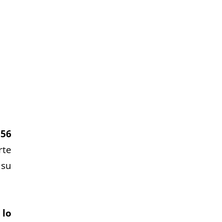
156
rte
 su
 lo