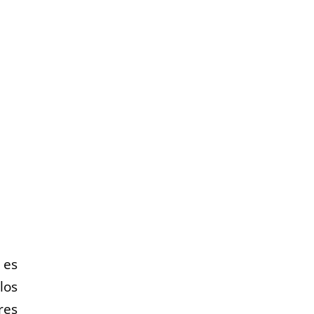
 es
los
res