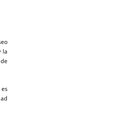
seo
 la
 de
 es
dad