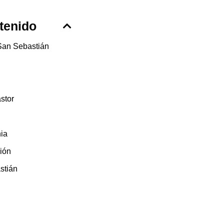
tenido
San Sebastián
stor
nia
ción
stián