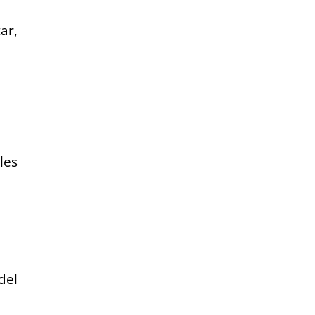
ar,
les
del