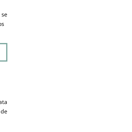
 se
os
ata
 de