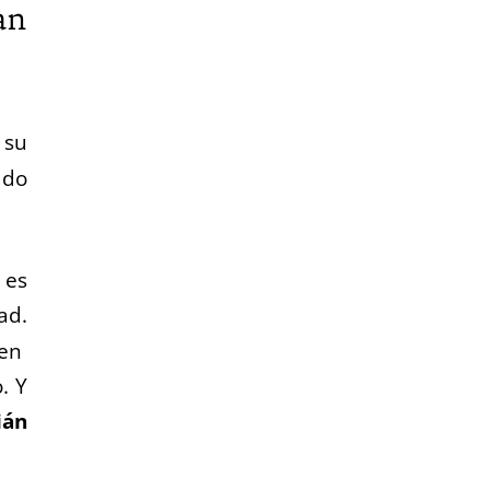
an
 su
ado
 es
ad.
 en
. Y
ián