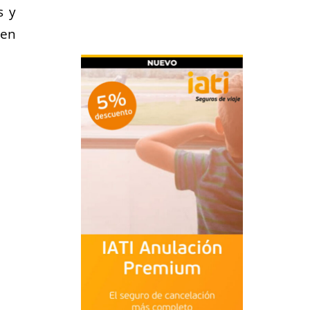
s y
 en