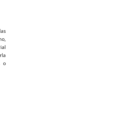
las
ho,
ial
rla
s o