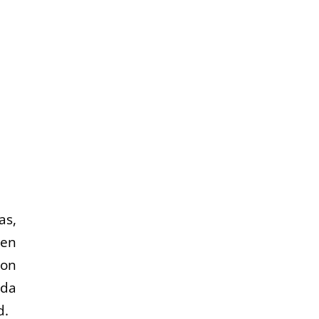
as,
nen
Son
nda
d.