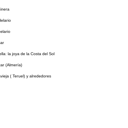
inera
elario
elario
sar
la: la joya de la Costa del Sol
ar (Almería)
ieja ( Teruel) y alrededores