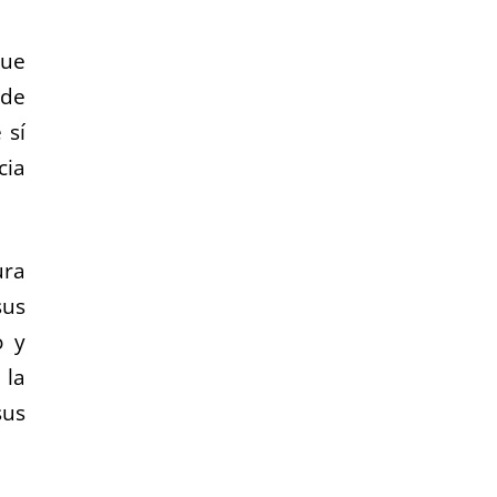
que
 de
 sí
cia
ura
sus
o y
 la
sus