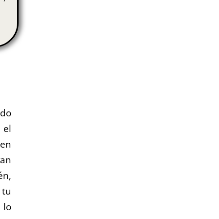
ado
 el
 en
van
én,
 tu
 lo