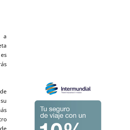
y a
eta
 es
rás
 de
 su
más
tro
 de