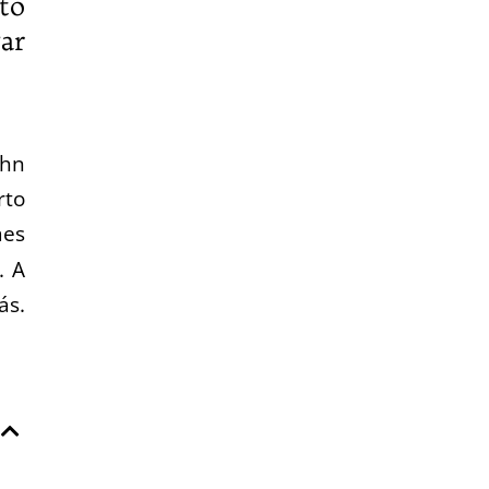
to
ar
ohn
rto
mes
. A
ás.