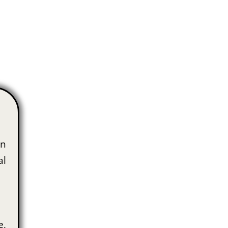
en
al
e,